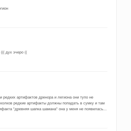
егион
(( дух эчеро ((
и редких артифактов дренора и легиона они тупо не
осколков редкие артифакты должны попадать в сумку и там
ифакта "древняя шапка шамана" она у меня не появилась...