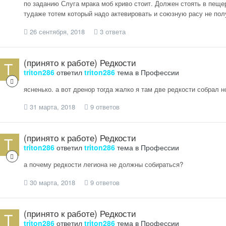
по заданию Слуга мрака моб криво стоит. Должен стоять в пещер
тудаже тотем который надо актевировать и союзную расу не пол
26 сентября, 2018
3 ответа
(принято к работе) Редкости
triton286
ответил
triton286
тема в
Профессии
ясненько. а вот дренор тогда жалко я там две редкости собрал н
31 марта, 2018
9 ответов
(принято к работе) Редкости
triton286
ответил
triton286
тема в
Профессии
а почему редкости легиона не должны собираться?
30 марта, 2018
9 ответов
(принято к работе) Редкости
triton286
ответил
triton286
тема в
Профессии