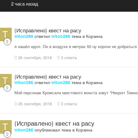
2 часа назад
(Исправлено) квест на расу
triton286
ответил
triton286
тема в
Корзина
я нашёл идол. Он в воздухе в метрах 50 ну короче не добраться
26 сентября, 2018
3 ответа
(Исправлено) квест на расу
triton286
ответил
triton286
тема в
Корзина
Мой персонаж Кромсали квестового монста зовут "Некрогг Темно
26 сентября, 2018
3 ответа
(Исправлено) квест на расу
triton286
опубликовал тема в
Корзина