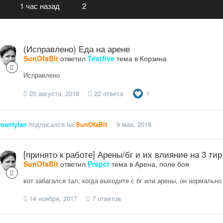
1 час назад
2
(Исправлено) Еда на арене
SunOfaBit
ответил
Testfive
тема в
Корзина
Исправлено
20 августа, 2018
22 ответа
1
oantylan
подписался на
SunOfaBit
9 мая, 2018
[принято к работе] Арены/бг и их влияние на 3 тир
SunOfaBit
ответил
Prspct
тема в
Арена, поле боя
вот забагался тал, когда выходите с бг или арены, он нормально
14 ноября, 2017
7 ответов