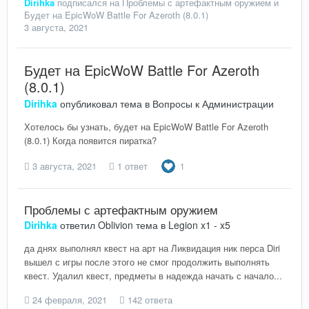
Dirihka
подписался на
Проблемы с артефактным оружием
и
Будет на EpicWoW Battle For Azeroth (8.0.1)
3 августа, 2021
Будет на EpicWoW Battle For Azeroth
(8.0.1)
Dirihka
опубликовал тема в
Вопросы к Администрации
Хотелось бы узнать, будет на EpicWoW Battle For Azeroth
(8.0.1) Когда появится пиратка?
3 августа, 2021
1 ответ
1
Проблемы с артефактным оружием
Dirihka
ответил
Oblivion
тема в
Legion x1 - x5
да днях выполнял квест на арт на Ликвидация ник перса Diri
вышел с игры после этого не смог продолжить выполнять
квест. Удалил квест, предметы в надежда начать с начало...
24 февраля, 2021
142 ответа