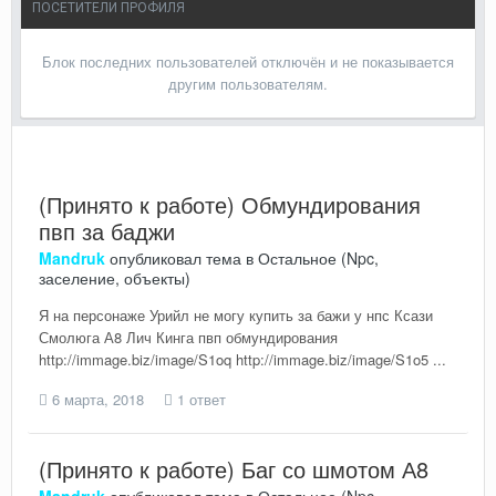
ПОСЕТИТЕЛИ ПРОФИЛЯ
Блок последних пользователей отключён и не показывается
другим пользователям.
(Принято к работе) Обмундирования
пвп за баджи
Mandruk
опубликовал тема в
Остальное (Npc,
заселение, объекты)
Я на персонаже Урийл не могу купить за бажи у нпс Ксази
Смолюга А8 Лич Кинга пвп обмундирования
http://immage.biz/image/S1oq http://immage.biz/image/S1o5 ...
6 марта, 2018
1 ответ
(Принято к работе) Баг со шмотом А8
Mandruk
опубликовал тема в
Остальное (Npc,