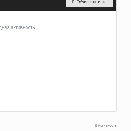
Обзор контента
дняя активность
Активность