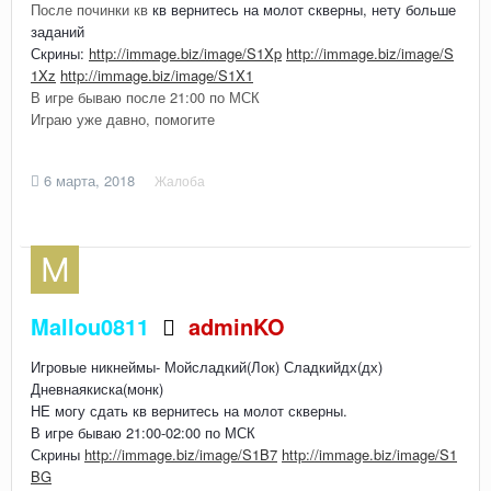
После починки кв
кв вернитесь на молот скверны, нету больше
заданий
Скрины:
http://immage.biz/image/S1Xp
http://immage.biz/image/S
1Xz
http://immage.biz/image/S1X1
В игре бываю после 21:00 по МСК
Играю уже давно, помогите
6 марта, 2018
Жалоба
Mallou0811
adminKO
Игровые никнеймы- Мойсладкий(Лок) Сладкийдх(дх)
Дневнаякиска(монк)
НЕ могу сдать кв вернитесь на молот скверны.
В игре бываю 21:00-02:00 по МСК
Скрины
http://immage.biz/image/S1B7
http://immage.biz/image/S1
BG