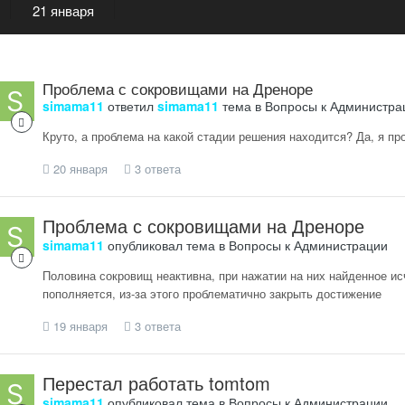
21 января
Проблема с сокровищами на Дреноре
simama11
ответил
simama11
тема в
Вопросы к Администра
Круто, а проблема на какой стадии решения находится? Да, я пр
20 января
3 ответа
Проблема с сокровищами на Дреноре
simama11
опубликовал тема в
Вопросы к Администрации
Половина сокровищ неактивна, при нажатии на них найденное ис
пополняется, из-за этого проблематично закрыть достижение
19 января
3 ответа
Перестал работать tomtom
simama11
опубликовал тема в
Вопросы к Администрации