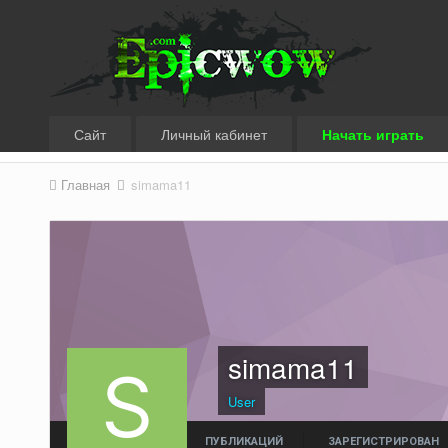
Сайт
Личный кабинет
Начать играть
Главная
simama11
simama11
User
ПУБЛИКАЦИЙ
ЗАРЕГИСТРИРОВАН