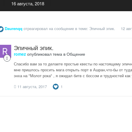
16 августа, 2018
Daurenqq
отреагировал на сообщение в теме:
Эпичный эпик.
12 авг
Эпичный эпик.
romez
опубликовал тема в
Общение
Спасибо вам за то делаете простые квесты по настоящему эпичн
мне пришлось просить мага открыть порт в Ашран,что-бы от туда
энха на "Молот рока" , я ожидал битв с боссом и трудностей как 
11 августа, 2017
1