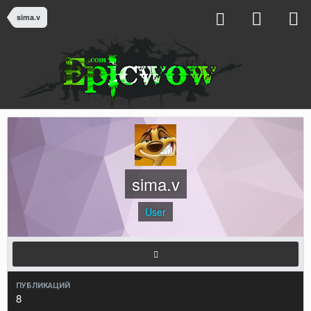
sima.v
sima.v
User
ПУБЛИКАЦИЙ
8