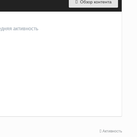
Обзор контента
едняя активность
Активность