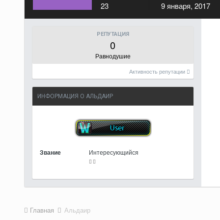
23
9 января, 2017
РЕПУТАЦИЯ
0
Равнодушие
Активность репутации
ИНФОРМАЦИЯ О АЛЬДАИР
Звание
Интересующийся
Главная
Альдаир