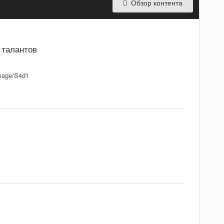
Обзор контента
 талантов
image/S4d1