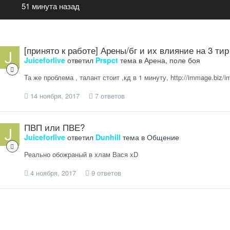
51 минута назад
[принято к работе] Арены/бг и их влияние на 3 тир
Juiceforlive
ответил
Prspct
тема в
Арена, поле боя
Та же проблема , талант стоит ,кд в 1 минуту, http://immage.biz/
14 ноября, 2017
7 ответов
ПВП или ПВЕ?
Juiceforlive
ответил
Dunhill
тема в
Общение
Реально обожраный в хлам Вася xD
4 ноября, 2017
9 ответов