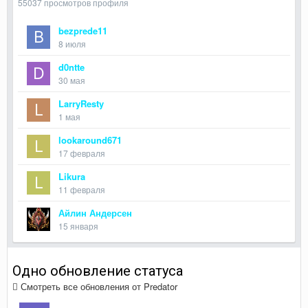
55037 просмотров профиля
bezprede11
8 июля
d0ntte
30 мая
LarryResty
1 мая
lookaround671
17 февраля
Likura
11 февраля
Айлин Андерсен
15 января
Одно обновление статуса
Смотреть все обновления от Predator