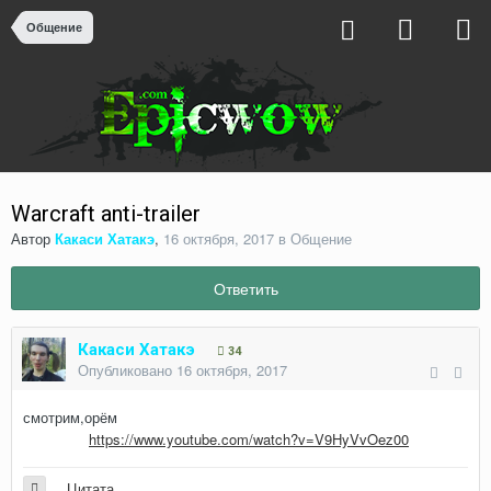
Общение
Warcraft anti-trailer
Автор
Какаси Хатакэ
,
16 октября, 2017
в
Общение
Ответить
Какаси Хатакэ
34
Опубликовано
16 октября, 2017
смотрим,орём
https://www.youtube.com/watch?v=V9HyVvOez00
Цитата