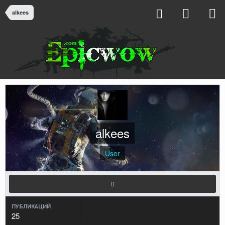
alkees
alkees
User
ПУБЛИКАЦИЙ
25